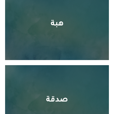
هبة
صدقة