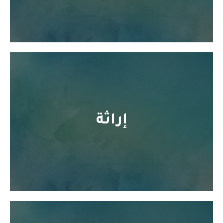
إراثة